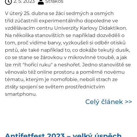
2. 5. 2023
Strakoš
V úterý 25. dubna se žáci sedmých a osmých
tříd zúčastnili experimentálního dopoledne ve
vzdělávacím centru Univerzity Karlovy Didaktikon.
Na několika stanovištích se například dozvěděli o
tom, proč vidíme barvy, vyzkoušeli si odběr otisků
prstů, ale také například to, co dokáže tekutý dusík,
co se stane se žárovkou v mikrovlnné troubě, a jak
lze mít "hořící ruku" a neshořet. Jedno stanoviště se
věnovalo též online prostoru a poměrně novému
tématu, kterým je nomofobie, neboli strach ze
ztráty spojení se světem prostřednictvím
smartphonu.
Celý článek >>
Antifetfest 2023 – velký úspěch