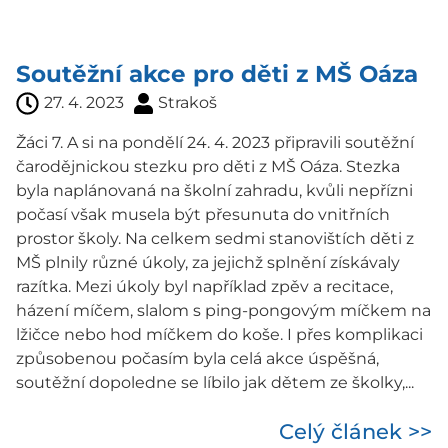
Soutěžní akce pro děti z MŠ Oáza
27. 4. 2023
Strakoš
Žáci 7. A si na pondělí 24. 4. 2023 připravili soutěžní
čarodějnickou stezku pro děti z MŠ Oáza. Stezka
byla naplánovaná na školní zahradu, kvůli nepřízni
počasí však musela být přesunuta do vnitřních
prostor školy. Na celkem sedmi stanovištích děti z
MŠ plnily různé úkoly, za jejichž splnění získávaly
razítka. Mezi úkoly byl například zpěv a recitace,
házení míčem, slalom s ping-pongovým míčkem na
lžičce nebo hod míčkem do koše. I přes komplikaci
způsobenou počasím byla celá akce úspěšná,
soutěžní dopoledne se líbilo jak dětem ze školky,...
Celý článek >>