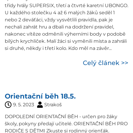
třídy hrály SUPERSIX, třetí a čtvrté karetní UBONGO.
U každého stolečku 4 až 6 malých žáků seděl 1
nebo 2 deváťáci, vždy vysvětlili pravidla, pak je
nechali zahrát hru a dbali na dodržení pravidel,
nakonec vítěze odměnili výherními body v podobě
bílých krychliček. Malí žáci si vyměnili místa a zahráli
si druhé, někdy i třetí kolo. Kdo měl na závěr...
Celý článek >>
Orientační běh 18.5.
9. 5. 2023
Strakoš
DOPOLEDNÍ ORIENTAČNÍ BĚH - určen pro žáky
školy, pokyny předají učitelé. ORIENTAČNÍ BĚH PRO
RODIČE S DĚTMI Zkuste si rodinný orienťák.