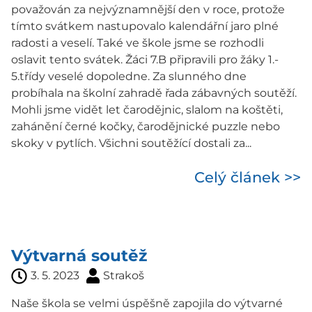
považován za nejvýznamnější den v roce, protože
tímto svátkem nastupovalo kalendářní jaro plné
radosti a veselí. Také ve škole jsme se rozhodli
oslavit tento svátek. Žáci 7.B připravili pro žáky 1.-
5.třídy veselé dopoledne. Za slunného dne
probíhala na školní zahradě řada zábavných soutěží.
Mohli jsme vidět let čarodějnic, slalom na koštěti,
zahánění černé kočky, čarodějnické puzzle nebo
skoky v pytlích. Všichni soutěžící dostali za...
Celý článek >>
Výtvarná soutěž
3. 5. 2023
Strakoš
Naše škola se velmi úspěšně zapojila do výtvarné