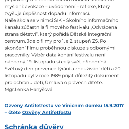
myšlení: evokace – uvědomění – reflexe, který
zvyšuje úspěšnost dopadu informací.
Naše škola se v rámci ŠIK – Školního informačního
kanálu zúčastnila filmového festivalu „Odvrácená
strana dětství“, který pořádá Dětské integrační
centrum. Jde o filmy pro 1. a 2. stupeň ZŠ. Po
skončení filmu proběhnou diskuze s odbornými
pracovníky. Výběr data konání festivalu není
náhodný. 19. listopadu si celý svět připomíná
Světový den prevence týrání a zneuživání dětí a 20.
listopadu byl v roce 1989 přijat důležitý dokument
pro ochranu dětí, Úmluva o právech dítěte.
Mgr.Lenka Hanyšová
Ozvěny Antifetfestu ve Viničním domku 15.9.2017
– čtěte
Ozvěny Antifetfestu
Schránka důvěry