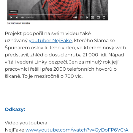
Projekt podpořil na svém videu také
uznávaný
youtuber NejFake
, kterého Sláma se
Špunarem oslovili. Jeho video, ve kterém nový web
představil, zhlédlo dosud zhruba 21 000 lidí. Nápad
vítá i vedení Linky bezpečí. Jen za minulý rok její
pracovníci řešili přes 2000 telefonních hovorů o
šikaně. To je meziročně o 700 víc.
Odkazy:
Video youtoubera
NejFake
www.youtube.com/watch?v=GyDoFP6VCrA