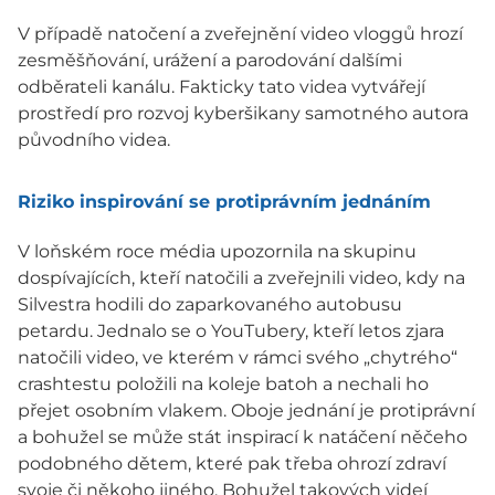
V případě natočení a zveřejnění video vloggů hrozí
zesměšňování, urážení a parodování dalšími
odběrateli kanálu. Fakticky tato videa vytvářejí
prostředí pro rozvoj kyberšikany samotného autora
původního videa.
Riziko inspirování se protiprávním jednáním
V loňském roce média upozornila na skupinu
dospívajících, kteří natočili a zveřejnili video, kdy na
Silvestra hodili do zaparkovaného autobusu
petardu. Jednalo se o YouTubery, kteří letos zjara
natočili video, ve kterém v rámci svého „chytrého“
crashtestu položili na koleje batoh a nechali ho
přejet osobním vlakem. Oboje jednání je protiprávní
a bohužel se může stát inspirací k natáčení něčeho
podobného dětem, které pak třeba ohrozí zdraví
svoje či někoho jiného. Bohužel takových videí