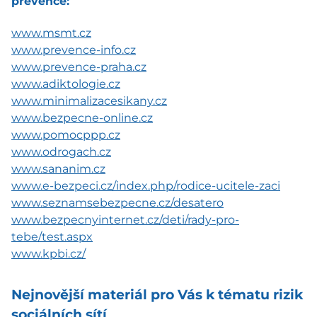
prevence:
www.msmt.cz
www.prevence-info.cz
www.prevence-praha.cz
www.adiktologie.cz
www.minimalizacesikany.cz
www.bezpecne-online.cz
www.pomocppp.cz
www.odrogach.cz
www.sananim.cz
www.e-bezpeci.cz/index.php/rodice-ucitele-zaci
www.seznamsebezpecne.cz/desatero
www.bezpecnyinternet.cz/deti/rady-pro-
tebe/test.aspx
www.kpbi.cz/
Nejnovější materiál pro Vás k tématu rizik
sociálních sítí