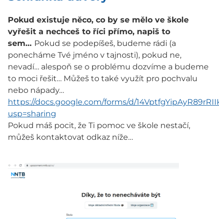
Pokud existuje něco, co by se mělo ve škole
vyřešit a nechceš to říci přímo, napiš to
sem…
Pokud se podepíšeš, budeme rádi (a
ponecháme Tvé jméno v tajnosti), pokud ne,
nevadí… alespoň se o problému dozvíme a budeme
to moci řešit… Můžeš to také využít pro pochvalu
nebo nápady…
https://docs.google.com/forms/d/14VptfgYipAyR89rR
usp=sharing
Pokud máš pocit, že Ti pomoc ve škole nestačí,
můžeš kontaktovat odkaz níže…