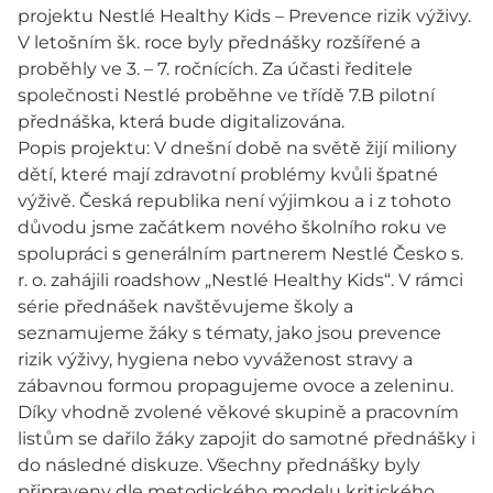
projektu Nestlé Healthy Kids – Prevence rizik výživy.
V letošním šk. roce byly přednášky rozšířené a
proběhly ve 3. – 7. ročnících. Za účasti ředitele
společnosti Nestlé proběhne ve třídě 7.B pilotní
přednáška, která bude digitalizována.
Popis projektu: V dnešní době na světě žijí miliony
dětí, které mají zdravotní problémy kvůli špatné
výživě. Česká republika není výjimkou a i z tohoto
důvodu jsme začátkem nového školního roku ve
spolupráci s generálním partnerem Nestlé Česko s.
r. o. zahájili roadshow „Nestlé Healthy Kids“. V rámci
série přednášek navštěvujeme školy a
seznamujeme žáky s tématy, jako jsou prevence
rizik výživy, hygiena nebo vyváženost stravy a
zábavnou formou propagujeme ovoce a zeleninu.
Díky vhodně zvolené věkové skupině a pracovním
listům se dařilo žáky zapojit do samotné přednášky i
do následné diskuze. Všechny přednášky byly
připraveny dle metodického modelu kritického