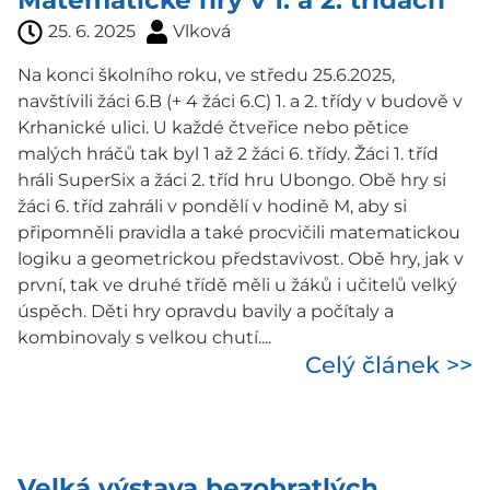
Matematické hry v 1. a 2. třídách
25. 6. 2025
Vlková
Na konci školního roku, ve středu 25.6.2025,
navštívili žáci 6.B (+ 4 žáci 6.C) 1. a 2. třídy v budově v
Krhanické ulici. U každé čtveřice nebo pětice
malých hráčů tak byl 1 až 2 žáci 6. třídy. Žáci 1. tříd
hráli SuperSix a žáci 2. tříd hru Ubongo. Obě hry si
žáci 6. tříd zahráli v pondělí v hodině M, aby si
připomněli pravidla a také procvičili matematickou
logiku a geometrickou představivost. Obě hry, jak v
první, tak ve druhé třídě měli u žáků i učitelů velký
úspěch. Děti hry opravdu bavily a počítaly a
kombinovaly s velkou chutí....
Celý článek >>
Velká výstava bezobratlých