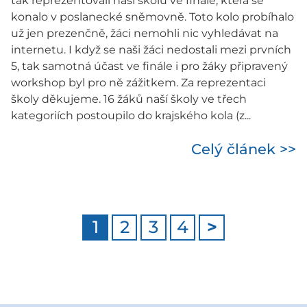
tak reprezentovali naši školu ve finále, která se
konalo v poslanecké sněmovně. Toto kolo probíhalo
už jen prezenčně, žáci nemohli nic vyhledávat na
internetu. I když se naši žáci nedostali mezi prvních
5, tak samotná účast ve finále i pro žáky připravený
workshop byl pro ně zážitkem. Za reprezentaci
školy děkujeme. 16 žáků naší školy ve třech
kategoriích postoupilo do krajského kola (z...
Celý článek >>
1
2
3
4
>