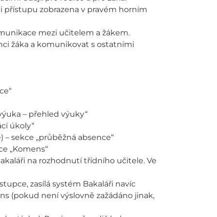
vni přístupu zobrazena v pravém horním
munikace mezi učitelem a žákem.
ci žáka a komunikovat s ostatními
ce“
„výuka – přehled výuky“
cí úkoly“
) – sekce „průběžná absence“
kce „Komens“
kaláři na rozhodnutí třídního učitele. Ve
tupce, zasílá systém Bakaláři navíc
ens (pokud není výslovně zažádáno jinak,