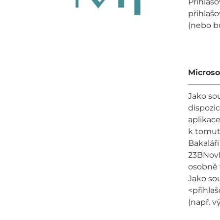
Přihlašo
přihlaš
(nebo b
Microso
————
Jako so
dispozic
aplikace
k tomut
Bakaláři
23BNovPe
osobně v
Jako sou
<přihla
(např. v