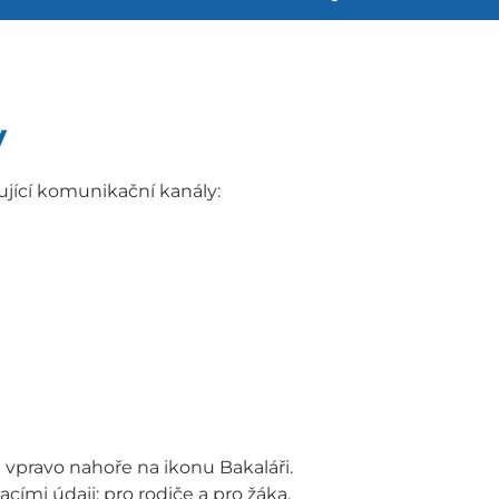
y
ující komunikační kanály:
 vpravo nahoře na ikonu Bakaláři.
ími údaji: pro rodiče a pro žáka.