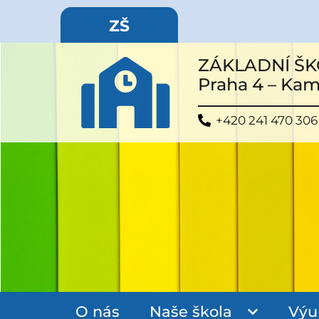
ZŠ
ZÁKLADNÍ ŠK
Praha 4 – Ka
+420 241 470 306
O nás
Naše škola
Výu