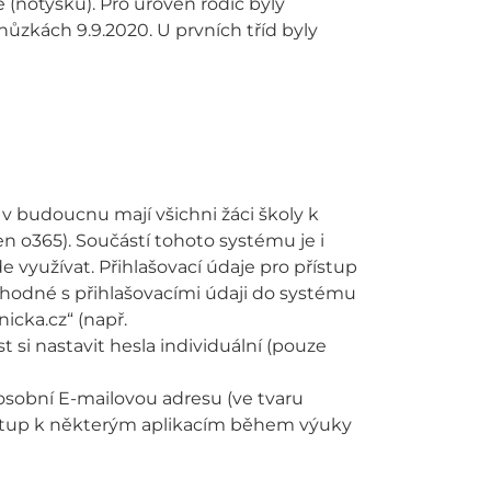
 (notýsku). Pro úroveň rodič byly
zkách 9.9.2020. U prvních tříd byly
v budoucnu mají všichni žáci školy k
en o365). Součástí tohoto systému je i
 využívat. Přihlašovací údaje pro přístup
shodné s přihlašovacími údaji do systému
icka.cz“ (např.
 si nastavit hesla individuální (pouze
 osobní E-mailovou adresu (ve tvaru
řístup k některým aplikacím během výuky