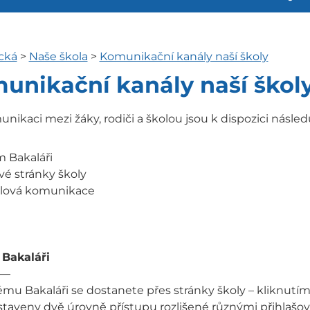
cká
>
Naše škola
>
Komunikační kanály naší školy
unikační kanály naší škol
nikaci mezi žáky, rodiči a školou jsou k dispozici násled
m Bakaláři
vé stránky školy
ilová komunikace
Bakaláři
—
mu Bakaláři se dostanete přes stránky školy – kliknutím
taveny dvě úrovně přístupu rozlišené různými přihlašovac