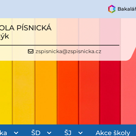
Bakalář
OLA PÍSNICKÁ
mýk
zspisnicka@zspisnicka.cz
ka
ŠD
ŠJ
Akce školy