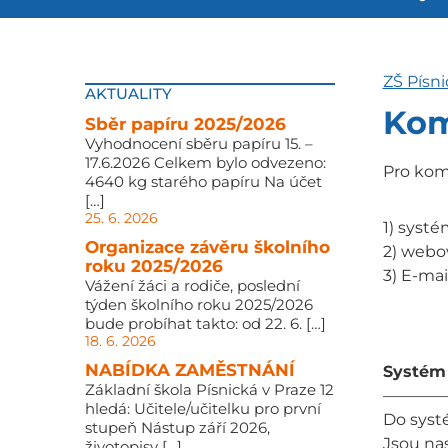
ZŠ Písni
AKTUALITY
Kom
Sběr papíru 2025/2026
Vyhodnocení sběru papíru 15. –
17.6.2026 Celkem bylo odvezeno:
Pro komu
4640 kg starého papíru Na účet
[…]
25. 6. 2026
1) systé
Organizace závěru školního
2) webo
roku 2025/2026
3) E-ma
Vážení žáci a rodiče, poslední
týden školního roku 2025/2026
bude probíhat takto: od 22. 6. […]
18. 6. 2026
NABÍDKA ZAMĚSTNÁNÍ
Systém 
Základní škola Písnická v Praze 12
————
hledá: Učitele/učitelku pro první
Do systé
stupeň Nástup září 2026,
Jsou nas
životopisy […]