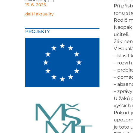
15. 6. 2026
Při přís
rohu str
další aktuality
Rodič m
Naopak 
PROJEKTY
učiteli.
Žák nem
V Bakal
– klasif
– rozvrh
– probír
– domácí
– absen
– zpráv
U žáků p
vyšších 
Pokud je
upozorně
je toto 