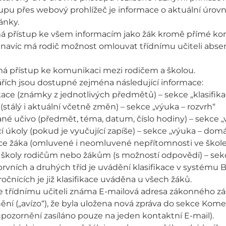
tupu přes webový prohlížeč je informace o aktuální úro
ánky.
á přístup ke všem informacím jako žák kromě přímé ko
navíc má rodič možnost omlouvat třídnímu učiteli absen
á přístup ke komunikaci mezi rodičem a školou.
ářích jsou dostupné zejména následující informace:
ikace (známky z jednotlivých předmětů) – sekce „klasifika
 (stálý i aktuální včetně změn) – sekce „výuka – rozvrh“
ané učivo (předmět, téma, datum, číslo hodiny) – sekce 
 úkoly (pokud je vyučující zapíše) – sekce „výuka – domá
ce žáka (omluvené i neomluvené nepřítomnosti ve škole
y školy rodičům nebo žákům (s možností odpovědí) – se
rvních a druhých tříd je uvádění klasifikace v systému Ba
ročnících je již klasifikace uváděna u všech žáků.
 třídnímu učiteli známa E-mailová adresa zákonného zás
ní („avízo“), že byla uložena nová zpráva do sekce Kom
upozornění zasíláno pouze na jeden kontaktní E-mail).