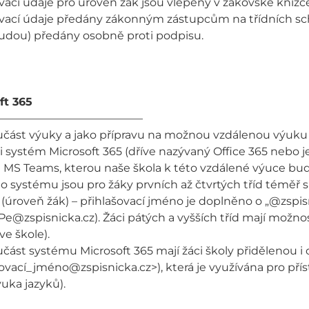
vací údaje pro úroveň žák jsou vlepeny v žákovské knížce
ovací údaje předány zákonným zástupcům na třídních schů
udou) předány osobně proti podpisu.
ft 365
—————————————
učást výuky a jako přípravu na možnou vzdálenou výuku 
i systém Microsoft 365 (dříve nazývaný Office 365 nebo j
 MS Teams, kterou naše škola k této vzdálené výuce bude
o systému jsou pro žáky prvních až čtvrtých tříd téměř 
 (úroveň žák) – přihlašovací jméno je doplněno o „@zspisn
@zspisnicka.cz). Žáci pátých a vyšších tříd mají možnost
e škole).
část systému Microsoft 365 mají žáci školy přidělenou i
šovací_jméno@zspisnicka.cz>), která je využívána pro p
ýuka jazyků).