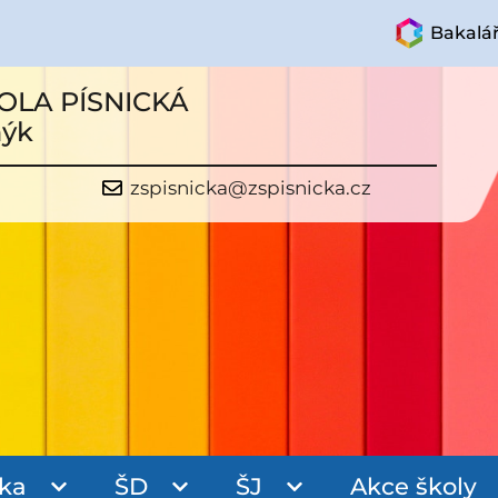
Bakalář
OLA PÍSNICKÁ
mýk
zspisnicka@zspisnicka.cz
ka
ŠD
ŠJ
Akce školy