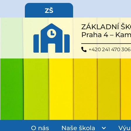
ZŠ
ZÁKLADNÍ ŠK
Praha 4 – Ka
+420 241 470 306
O nás
Naše škola
Výu