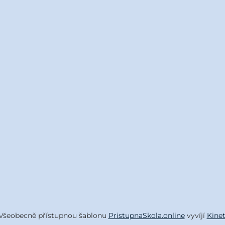
Všeobecně přístupnou šablonu
PristupnaSkola.online
vyvíjí
Kine