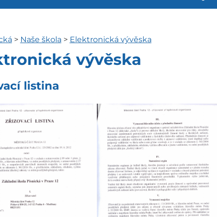
cká
>
Naše škola
>
Elektronická vývěska
ktronická vývěska
vací listina