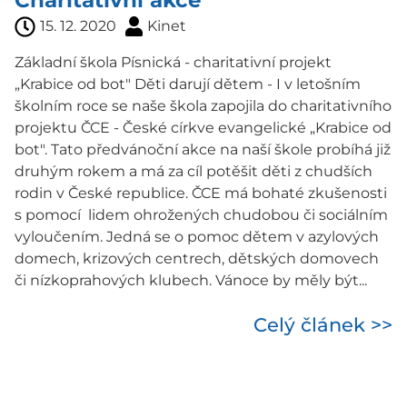
Charitativní akce
15. 12. 2020
Kinet
Základní škola Písnická - charitativní projekt
„Krabice od bot" Děti darují dětem - I v letošním
školním roce se naše škola zapojila do charitativního
projektu ČCE - České církve evangelické „Krabice od
bot". Tato předvánoční akce na naší škole probíhá již
druhým rokem a má za cíl potěšit děti z chudších
rodin v České republice. ČCE má bohaté zkušenosti
s pomocí lidem ohrožených chudobou či sociálním
vyloučením. Jedná se o pomoc dětem v azylových
domech, krizových centrech, dětských domovech
či nízkoprahových klubech. Vánoce by měly být...
Celý článek >>