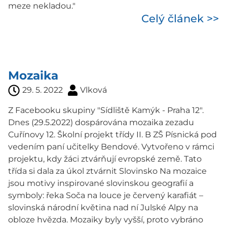
meze nekladou."
Celý článek >>
Mozaika
29. 5. 2022
Vlková
Z Facebooku skupiny "Sídliště Kamýk - Praha 12".
Dnes (29.5.2022) dospárována mozaika zezadu
Cuřínovy 12. Školní projekt třídy II. B ZŠ Písnická pod
vedením paní učitelky Bendové. Vytvořeno v rámci
projektu, kdy žáci ztvárňují evropské země. Tato
třída si dala za úkol ztvárnit Slovinsko Na mozaice
jsou motivy inspirované slovinskou geografií a
symboly: řeka Soča na louce je červený karafiát –
slovinská národní květina nad ní Julské Alpy na
obloze hvězda. Mozaiky byly vyšší, proto vybráno