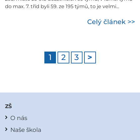
do max. 7. tříd byli 59. ze 195 týmů, to je velmi...
Celý článek >>
1
2
3
>
ZŠ
O nás
Naše škola