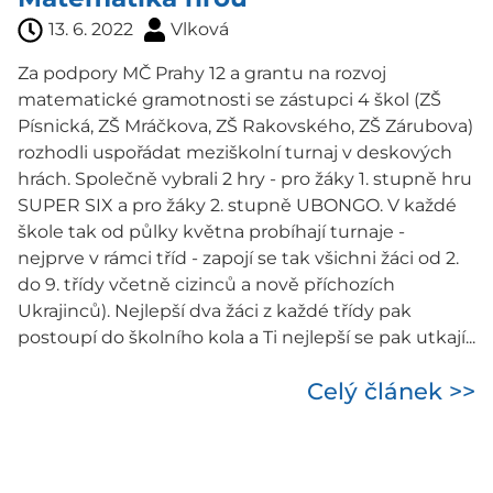
13. 6. 2022
Vlková
Za podpory MČ Prahy 12 a grantu na rozvoj
matematické gramotnosti se zástupci 4 škol (ZŠ
Písnická, ZŠ Mráčkova, ZŠ Rakovského, ZŠ Zárubova)
rozhodli uspořádat meziškolní turnaj v deskových
hrách. Společně vybrali 2 hry - pro žáky 1. stupně hru
SUPER SIX a pro žáky 2. stupně UBONGO. V každé
škole tak od půlky května probíhají turnaje -
nejprve v rámci tříd - zapojí se tak všichni žáci od 2.
do 9. třídy včetně cizinců a nově příchozích
Ukrajinců). Nejlepší dva žáci z každé třídy pak
postoupí do školního kola a Ti nejlepší se pak utkají...
Celý článek >>