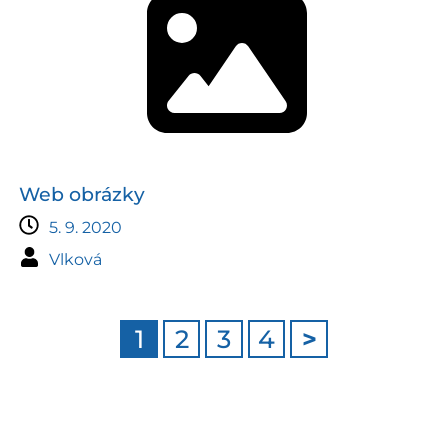
Web obrázky
5. 9. 2020
Vlková
1
2
3
4
>