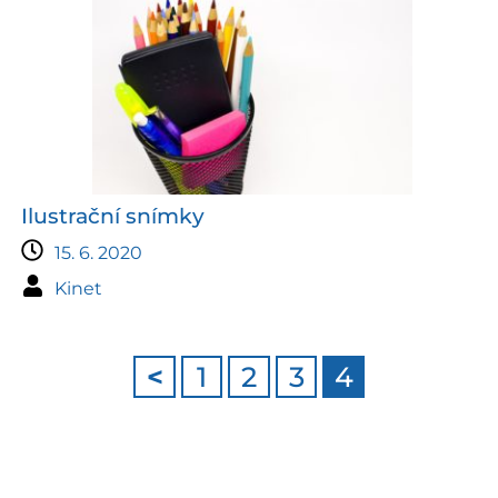
Ilustrační snímky
15. 6. 2020
Kinet
<
1
2
3
4