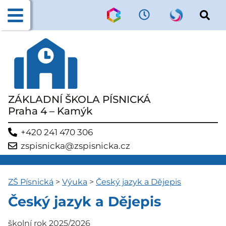
ZÁKLADNÍ ŠKOLA PÍSNICKÁ
Praha 4 – Kamýk
+420 241 470 306
zspisnicka@zspisnicka.cz
ZŠ Písnická
>
Výuka
>
Český jazyk a Dějepis
Český jazyk a Dějepis
školní rok 2025/2026