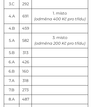
3.C
292
1. místo
4.A
691
(odměna 400 Kč pro třídu)
4.B
459
3. místo
5.A
582
(odměna 200 Kč pro třídu)
5.B
313
6.A
426
6.B
160
7.A
318
7.B
273
8.A
487