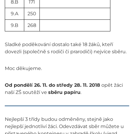
8.B
171
9.A
250
9.B
268
Sladké poděkování dostalo také 18 žáků, kteří
dovezli (společně s rodiči či prarodiči) nejvíce sběru.
Moc děkujeme.
Od pondělí 26. 11. do středy 28. 11. 2018
opět žáci
naší ZŠ soutěží ve
sběru papíru
.
Nejlepší 3 třídy budou odměněny, stejně jako
nejlepší jednotliví žáci. Odevzdávat sběr můžete u
přistaveného kontejneru v zahradě školy (vjezd