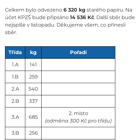
Celkem bylo odvezeno
6 320 kg
starého papíru. Na
účet KPZŠ bude připsáno
14 536 Kč
. Další sběr bude
nejspíše v listopadu. Děkujeme všem, co přinesli
sběr.
Třída
kg
Pořadí
1.A
141
1.B
259
2.A
540
2.B
337
2. místo
3.A
685
(odměna 300 Kč pro třídu)
3.B
256