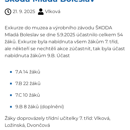
21. 9. 2025
Vlková
Exkurze do muzea a výrobního závodu ŠKODA
Mladá Boleslav se dne 5.9.2025 účastnilo celkem 54
žáků. Exkurze byla nabídnuta všem žákům 7. tříd,
ale někteří se nechtěli akce zúčastnit, tak byla účast
nabídnuta žákům 9.B. Účast
7.A 14 žáků
7.B 22 žáků
7.C 10 žáků
9.B 8 žáků (doplnění)
Žáky doprovázely třídní učitelky 7. tříd: Vlková,
Ložinská, Dvončová