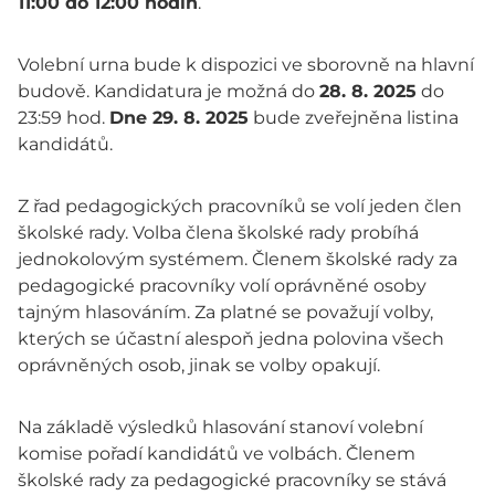
11:00 do 12:00 hodin
.
Volební urna bude k dispozici ve sborovně na hlavní
budově. Kandidatura je možná do
28. 8. 2025
do
23:59 hod.
Dne 29. 8. 2025
bude zveřejněna listina
kandidátů.
Z řad pedagogických pracovníků se volí jeden člen
školské rady. Volba člena školské rady probíhá
jednokolovým systémem. Členem školské rady za
pedagogické pracovníky volí oprávněné osoby
tajným hlasováním. Za platné se považují volby,
kterých se účastní alespoň jedna polovina všech
oprávněných osob, jinak se volby opakují.
Na základě výsledků hlasování stanoví volební
komise pořadí kandidátů ve volbách. Členem
školské rady za pedagogické pracovníky se stává