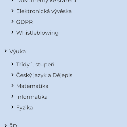
Dokumenty ke stažení
Elektronická vývěska
GDPR
Whistleblowing
Výuka
Třídy 1. stupeň
Český jazyk a Dějepis
Matematika
Informatika
Fyzika
ŠD