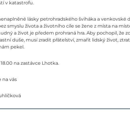
tí v katastrofu.
nenaplněné lásky petrohradského šviháka a venkovské dí
ez smyslu života a životního cíle se žene z místa na míst
nudný a život je předem prohraná hra. Aby pochopil, že z
lastní duše, musí zradit přátelství, zmařit lidský život, z
anám pekel.
v 18.00 na zastávce Lhotka.
e na vás
uhlíčková