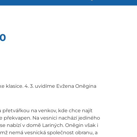
20
 klasice. 4. 3. uvidíme Evžena Oněgina
 přetvářkou na venkov, kde chce najít
ile překvapen. Na vesnici nachází jediného
se nabízí v domě Lariných. Oněgin však i
imž nemá vesnická společnost obranu, a