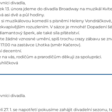
vníci divadla,
tek 13. února jdeme do divadla Broadway na muzikál Kvít
rvá asi dvě a půl hodiny.
 si muzikálovou komedii s písněmi Heleny Vondráčkové, 
ekvapivějším rozuzlením. V sázce je mnohé! Dopadení šé
iamantový šperk, ale také síla přátelství.
te žádné vznosné umění, spíš trochu crazy zábavu se z
v 17.00 na zastávce Lhotka (směr Kačerov).
í decentní.
 na vás, rodičům a prarodičům děkuji za spolupráci.
uhlíčková
vníci divadla.
í 27. 1. se napotřetí pokusíme zahájit divadelní sezonu, 