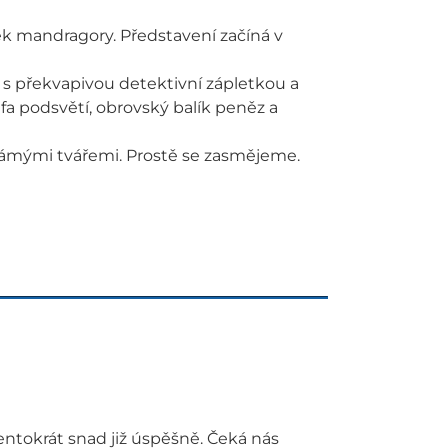
ek mandragory. Představení začíná v
s překvapivou detektivní zápletkou a
fa podsvětí, obrovský balík peněz a
námými tvářemi. Prostě se zasmějeme.
tentokrát snad již úspěšně. Čeká nás