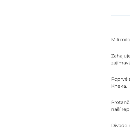
Milí mil
Zahajuj
zajímavá
Poprvé s
Kheka.
Protančí
naší rep
Divadeln