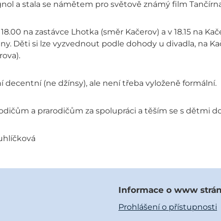
ol a stala se námětem pro světově známý film Tančírna r
v 18.00 na zastávce Lhotka (směr Kačerov) a v 18.15 na Kač
ny. Děti si lze vyzvednout podle dohody u divadla, na 
ova).
 decentní (ne džínsy), ale není třeba vyloženě formální.
odičům a prarodičům za spolupráci a těším se s dětmi do
uhlíčková
Informace o www strá
Prohlášení o přístupnosti