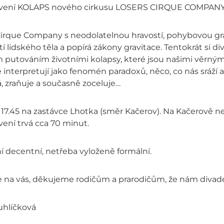
vení KOLAPS nového cirkusu LOSERS CIRQUE COMPANY, kt
Cirque Company s neodolatelnou hravostí, pohybovou grác
 lidského těla a popírá zákony gravitace. Tentokrát si 
 putováním životními kolapsy, které jsou našimi věrnými
 interpretují jako fenomén paradoxů, něco, co nás sráží
, zraňuje a současně zoceluje…
v 17.45 na zastávce Lhotka (směr Kačerov). Na Kačerově 
ení trvá cca 70 minut.
 decentní, netřeba vyloženě formální.
e na vás, děkujeme rodičům a prarodičům, že nám divade
uhlíčková