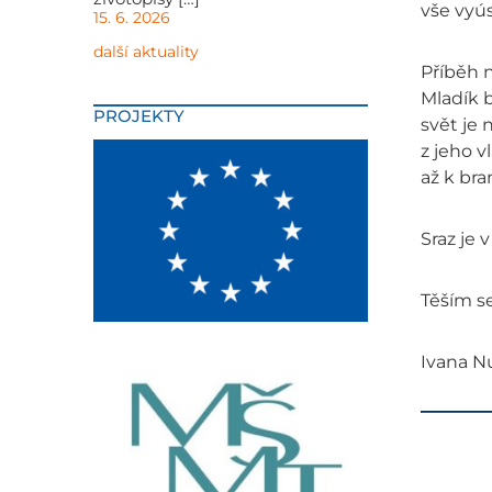
vše vyús
15. 6. 2026
další aktuality
Příběh 
Mladík b
PROJEKTY
svět je 
z jeho v
až k br
Sraz je 
Těším s
Ivana N