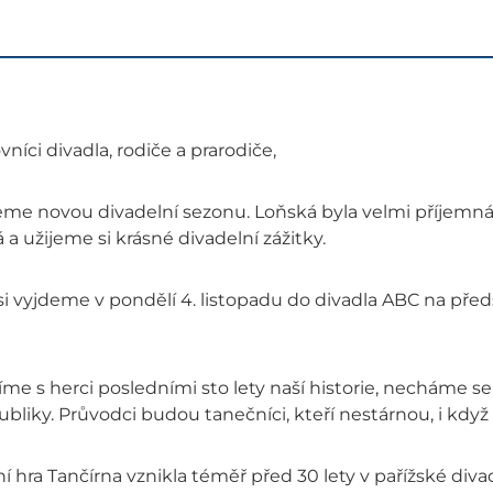
ovníci divadla, rodiče a prarodiče,
eme novou divadelní sezonu. Loňská byla velmi příjemná,
 a užijeme si krásné divadelní zážitky.
i vyjdeme v pondělí 4. listopadu do divadla ABC na předst
me s herci posledními sto lety naší historie, necháme se
ubliky. Průvodci
budou tanečníci, kteří nestárnou, i když s
í hra Tančírna vznikla téměř před 30 lety v pařížské div