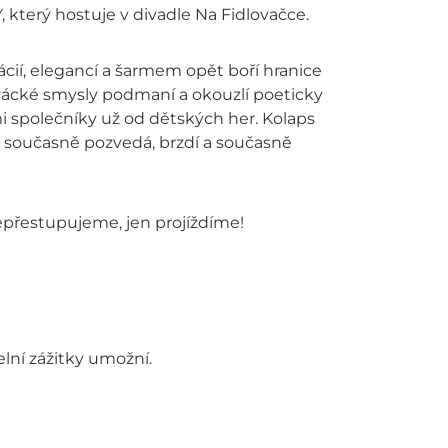
erý hostuje v divadle Na Fidlovačce.
ií, elegancí a šarmem opět boří hranice
divácké smysly podmaní a okouzlí poeticky
 společníky už od dětských her. Kolaps
 a současně pozvedá, brzdí a současně
nepřestupujeme, jen projíždíme
!
lní zážitky umožní.