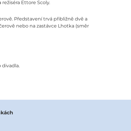
ežiséra Ettore Scoly.
erově. Představení trvá přibližně dvě a
Kačerově nebo na zastávce Lhotka (směr
 divadla.
nkách