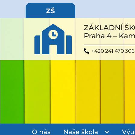
ZŠ
ZÁKLADNÍ ŠK
Praha 4 – Ka
+420 241 470 306
O nás
Naše škola
Výu