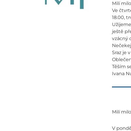
Milí milo
Ve čtvr
18.00, t
Užijeme
ještě př
vzácný d
Nečekej
Sraz je 
Oblečen
Těším se
Ivana N
Milí milo
V ponděl