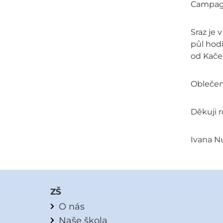
Campagn
Sraz je 
půl hodi
od Kačer
Oblečení
Děkuji r
Ivana N
ZŠ
O nás
Naše škola