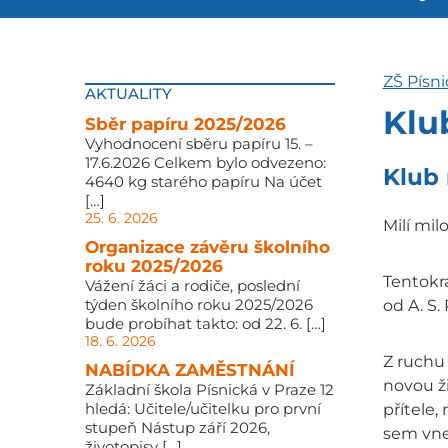
ZŠ Písni
AKTUALITY
Klu
Sběr papíru 2025/2026
Vyhodnocení sběru papíru 15. –
17.6.2026 Celkem bylo odvezeno:
Klub
4640 kg starého papíru Na účet
[…]
25. 6. 2026
Milí milo
Organizace závěru školního
roku 2025/2026
Tentokr
Vážení žáci a rodiče, poslední
týden školního roku 2025/2026
od A. S.
bude probíhat takto: od 22. 6. […]
18. 6. 2026
Z ruchu
NABÍDKA ZAMĚSTNÁNÍ
novou ži
Základní škola Písnická v Praze 12
hledá: Učitele/učitelku pro první
přítele,
stupeň Nástup září 2026,
sem vne
životopisy […]