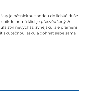
vky je básnickou sondou do lidské duše.
o, nikde nemá klid, je přesvědčený, že
oufalství nevychází zvnějšku, ale pramení
tratit skutečnou lásku a dohnat sebe sama