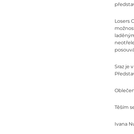
předsta
Losers 
možností
laděným
neotřele
posouvá
Sraz je 
Představ
Oblečení
Těším s
Ivana N