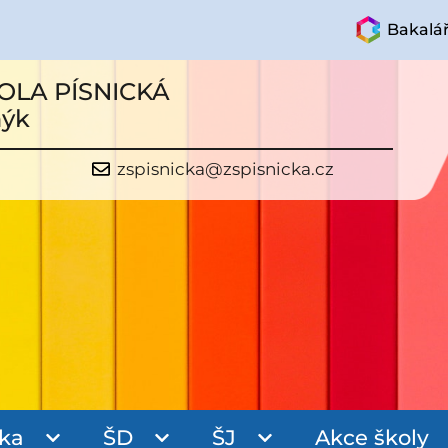
Bakalář
OLA PÍSNICKÁ
mýk
zspisnicka@zspisnicka.cz
ka
ŠD
ŠJ
Akce školy