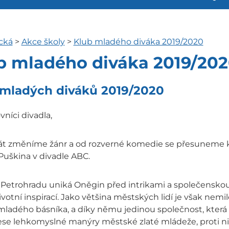
cká
>
Akce školy
>
Klub mladého diváka 2019/2020
b mladého diváka 2019/20
 mladých diváků 2019/2020
vníci divadla,
át změníme žánr a od rozverné komedie se přesuneme ke
 Puškina v divadle ABC.
 Petrohradu uniká Oněgin před intrikami a společenskou
votní inspirací. Jako většina městských lidí je však nem
 mladého básníka, a díky němu jedinou společnost, která 
se lehkomyslné manýry městské zlaté mládeže, proti n