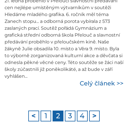
21. ledna proběhlo v Přelouči slavnostní předávání
cen nejlépe umístěným výtvarníkům v soutěži
Hledáme mladého grafika. 6. ročník měl téma
Zanech stopu... a odborná porota vybírala z 573
zaslaných prací. Soutěž pořádá Gymnázium a
grafická střední odborná škola Přelouč a slavnostní
předávání proběhlo v přeloučském kině. Naše
žákyně Julie obsadila 10. místo a Věra 9. místo. Byla
to výborně zorganizovaná kulturní akce a děvčata si
odnesla pěkné věcné ceny. Této soutěže se žáci naší
školy zúčastnili již poněkolikáté, a až bude v září
vyhlášen...
Celý článek >>
<
1
2
3
4
>