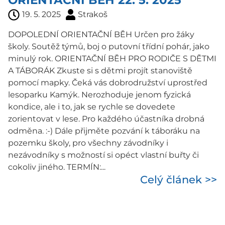
ORIENTAČNÍ BĚH 22. 5. 2025
19. 5. 2025
Strakoš
DOPOLEDNÍ ORIENTAČNÍ BĚH Určen pro žáky
školy. Soutěž týmů, boj o putovní třídní pohár, jako
minulý rok. ORIENTAČNÍ BĚH PRO RODIČE S DĚTMI
A TÁBORÁK Zkuste si s dětmi projít stanoviště
pomocí mapky. Čeká vás dobrodružství uprostřed
lesoparku Kamýk. Nerozhoduje jenom fyzická
kondice, ale i to, jak se rychle se dovedete
zorientovat v lese. Pro každého účastníka drobná
odměna. :-) Dále přijměte pozvání k táboráku na
pozemku školy, pro všechny závodníky i
nezávodníky s možností si opéct vlastní buřty či
cokoliv jiného. TERMÍN:...
Celý článek >>