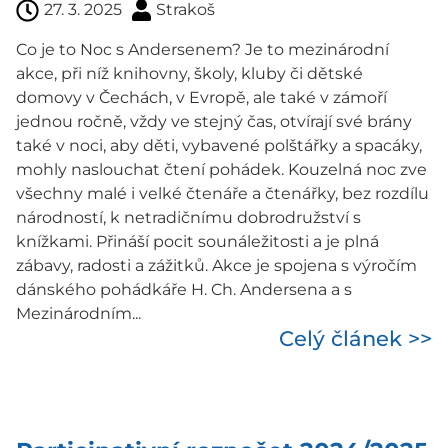
27. 3. 2025
Strakoš
Co je to Noc s Andersenem? Je to mezinárodní
akce, při níž knihovny, školy, kluby či dětské
domovy v Čechách, v Evropě, ale také v zámoří
jednou ročně, vždy ve stejný čas, otvírají své brány
také v noci, aby děti, vybavené polštářky a spacáky,
mohly naslouchat čtení pohádek. Kouzelná noc zve
všechny malé i velké čtenáře a čtenářky, bez rozdílu
národností, k netradičnímu dobrodružství s
knížkami. Přináší pocit sounáležitosti a je plná
zábavy, radosti a zážitků. Akce je spojena s výročím
dánského pohádkáře H. Ch. Andersena a s
Mezinárodním...
Celý článek >>