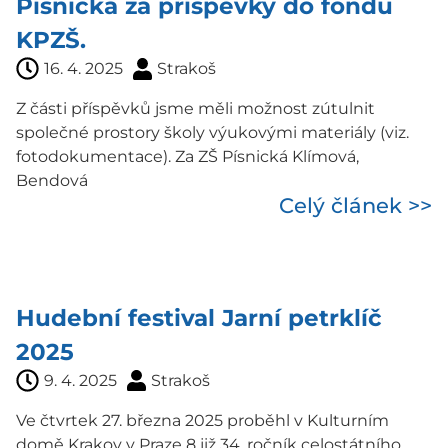
Písnická za příspěvky do fondu
KPZŠ.
16. 4. 2025
Strakoš
Z části příspěvků jsme měli možnost zútulnit
společné prostory školy výukovými materiály (viz.
fotodokumentace). Za ZŠ Písnická Klímová,
Bendová
Celý článek >>
Hudební festival Jarní petrklíč
2025
9. 4. 2025
Strakoš
Ve čtvrtek 27. března 2025 proběhl v Kulturním
domě Krakov v Praze 8 již 34. ročník celostátního